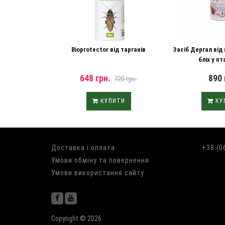
Bioprotector від тарганів
Засіб Дергал від
бліх у пта
648 грн.
890 
720 грн.
КУПИТИ
КУ
Доставка і оплата
+38 (0
Умови обміну та повернення
Умови використання сайту
Copyright © 2026