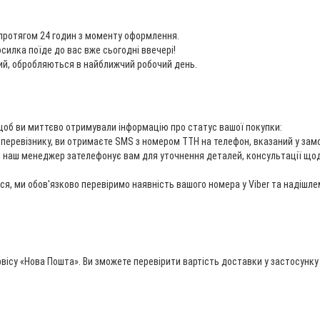
 протягом 24 годин з моменту оформлення.
осилка поїде до вас вже сьогодні ввечері!
ний, обробляються в найближчий робочий день.
щоб ви миттєво отримували інформацію про статус вашої покупки:
перевізнику, ви отримаєте SMS з номером ТТН на телефон, вказаний у замо
наш менеджер зателефонує вам для уточнення деталей, консультації щодо
, ми обов'язково перевіримо наявність вашого номера у Viber та надішле
рвісу «Нова Пошта». Ви зможете перевірити вартість доставки у застосунку