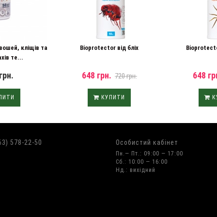
 вошей, кліщів та
Bioprotector від бліх
Bioprotect
хів те...
грн.
648 грн.
648 гр
720 грн.
ПИТИ
КУПИТИ
К
63) 578-22-50
Особистий кабінет
Пн.— Пт.: 09:00 — 17:00
Сб.: 10:00 — 16:00
Нд.: вихідний