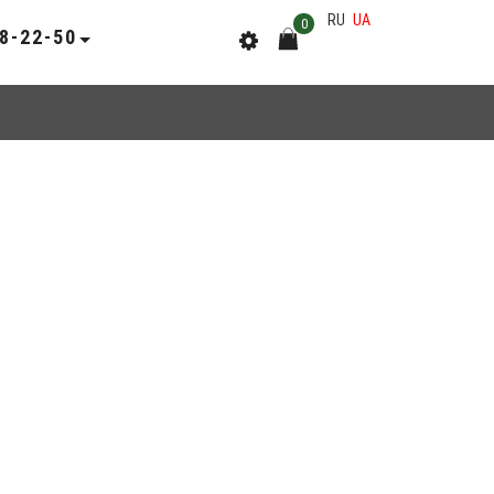
RU
UA
0
78-22-50