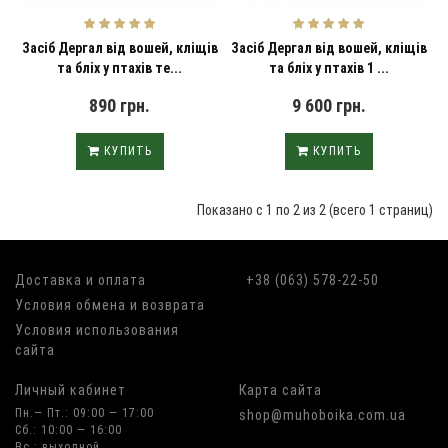
Засіб Дергал від вошей, кліщів
Засіб Дергал від вошей, кліщів
та бліх у птахів те...
та бліх у птахів 1 ...
890 грн.
9 600 грн.
КУПИТЬ
КУПИТЬ
Показано с 1 по 2 из 2 (всего 1 страниц)
Доставка и оплата
+38 (063) 578-22-50
Условия обмена и возврата
Условия использования
сайта
Личный кабинет
Карта сайта
Пн.— Пт.: 09:00 — 17:00
shop@muhoboika.com.ua
Сб.: 10:00 — 16:00
Вс.: выходной