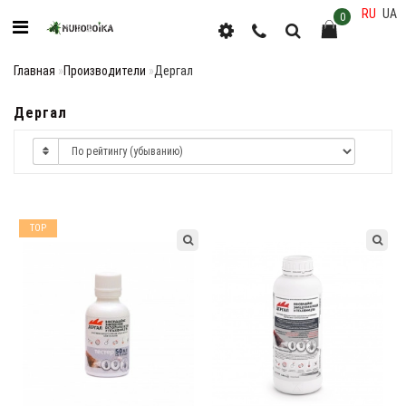
RU
UA
0
Главная
Производители
Дергал
Дергал
TOP