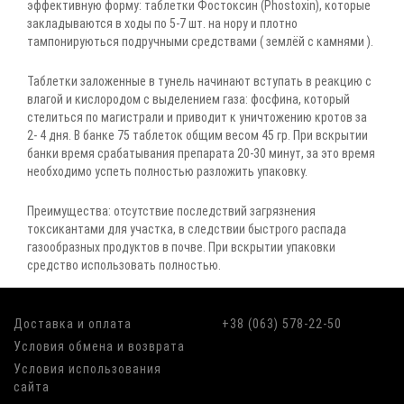
эффективную форму: таблетки Фостоксин (Phostoxin), которые
закладываются в ходы по 5-7 шт. на нору и плотно
тампонируються подручными средствами ( землёй с камнями ).
Таблетки заложенные в тунель начинают вступать в реакцию с
влагой и кислородом с выделением газа: фосфина, который
стелиться по магистрали и приводит к уничтожению кротов за
2- 4 дня. В банке 75 таблеток общим весом 45 гр. При вскрытии
банки время срабатывания препарата 20-30 минут, за это время
необходимо успеть полностью разложить упаковку.
Преимущества: отсутствие последствий загрязнения
токсикантами для участка, в следствии быстрого распада
газообразных продуктов в почве. При вскрытии упаковки
средство использовать полностью.
Доставка и оплата
+38 (063) 578-22-50
Условия обмена и возврата
Условия использования
сайта