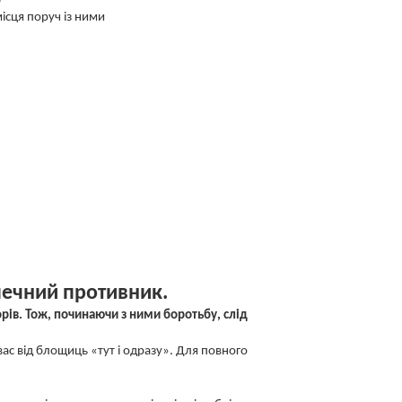
ісця поруч із ними
печний противник.
рів. Тож, починаючи з ними боротьбу, слід
вас від блощиць «тут і одразу». Для повного