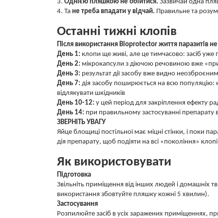
3.
Однією пляшкою не обійтися.
Зазвичай одна пляш
4. Та
не треба впадати у відчай.
Правильне та розумн
Останні тижні клопів
Після використання Bioprotector життя паразитів 
День 1:
клопи ще живі, але це тимчасово: засіб уже 
День 2:
мікрокапсули з діючою речовиною вже «при
День 3:
результат дії засобу вже видно неозброєн
День 7:
дія засобу поширюється на всю популяцію: 
відлякувати шкідників
День 10-12:
у цей період для закріплення ефекту р
День 14:
при правильному застосуванні препарату в
ЗВЕРНІТЬ УВАГУ
Яйце блощиці постільної має міцні стінки, і поки па
дія препарату, щоб подіяти на всі «покоління» клоп
Як використовувати
Підготовка
Звільніть приміщення від інших людей і домашніх тва
використання збовтуйте пляшку кожні 5 хвилин).
Застосування
Розпилюйте засіб в усіх заражених приміщеннях, п