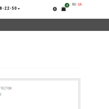
RU
UA
0
78-22-50
OTECTOR
0