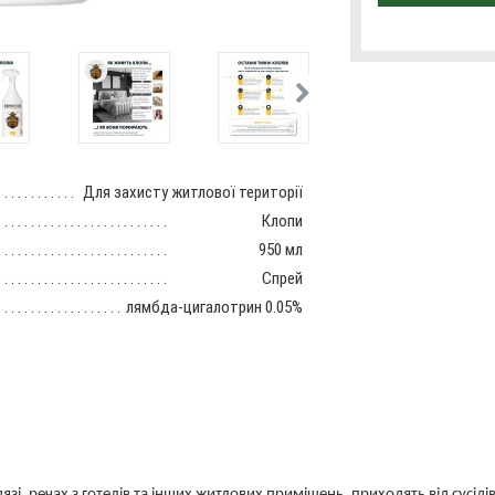
Для захисту житлової території
Клопи
950 мл
Спрей
лямбда-цигалотрин 0.05%
зі, речах з готелів та інших житлових приміщень, приходять від сусіді