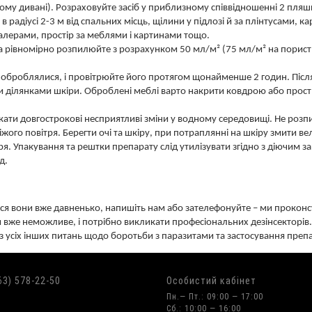
ному дивані). Розраховуйте засіб у приблизному співвідношенні 2 пляш
и в радіусі 2-3 м від спальних місць, щілини у підлозі й за плінтусами, к
палерами, простір за меблями і картинами тощо.
 та рівномірно розпилюйте з розрахунком 50 мл/м² (75 мл/м² на порист
оброблялися, і провітрюйте його протягом щонайменше 2 годин. Після
и ділянками шкіри. Оброблені меблі варто накрити ковдрою або прост
кати довгострокові несприятливі зміни у водному середовищі. Не роз
жого повітря. Берегти очі та шкіру, при потраплянні на шкіру змити ве
я. Упакування та рештки препарату слід утилізувати згідно з діючим з
д.
ся вони вже давненько, напишіть нам або зателефонуйте – ми проконсу
же неможливе, і потрібно викликати професіональних дезінсекторів.
 з усіх інших питань щодо боротьби з паразитами та застосування преп
63) 578-22-50
Особистий кабінет
Пн.— Пт.: 09:00 — 17:00
Сб.: 10:00 — 16:00