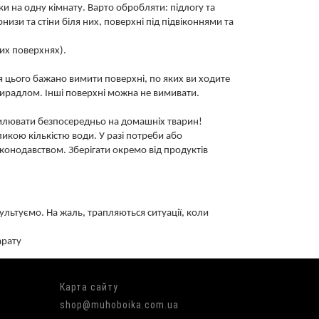
ки на одну кімнату. Варто обробляти: підлогу та
арнизи та стіни біля них, поверхні під підвіконнями та
их поверхнях).
 цього бажано вимити поверхні, по яких ви ходите
ирадлом. Інші поверхні можна не вимивати.
пилювати безпосередньо на домашніх тварин!
ликою кількістю води. У разі потреби або
аконодавством. Зберігати окремо від продуктів
льтуємо. На жаль, трапляються ситуації, коли
арату
Карта сайту
shop@muhoboika.com.ua