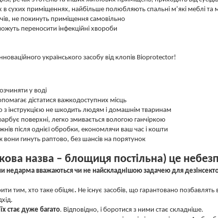
 в сухих приміщеннях, найбільше полюбляють спальні м’які меблі та м
ачів, не покинуть приміщення самовільно
можуть переносити інфекційні хвороби
новаційного українського засобу від клопів Bioprotector!
озчиняти у воді
помагає дістатися важкодоступних місць
но з інструкцією не шкодить людям і домашнім тваринам
фарбує поверхні, легко змивається вологою ганчіркою
жнів після однієї обробки, економлячи ваш час і кошти
ож вони гинуть раптово, без шансів на порятунок
кова назва – блощиця постільна) це небез
 вони недарма вважаються чи не найскладнішою задачею для дезінсекто
ірити тим, хто таке обіцяє
.
Не існує засобів, що гарантовано позбавлять 
хід.
їх стає дуже багато
. Відповідно, і боротися з ними стає складніше.