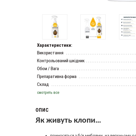
Характеристики:
Використання
Контрольований шкідник
Обєм / Вага
Препаративна форма
Склад
смотреть все
ОПИС
Як живуть клопи…
приносяться з б/в меблями, на верхньому одя