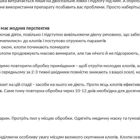
ка витрачається лише на двоспальне ліжко і підлогу під ним. А обробл
е використання препарату позбавить вас проблеми. Просто наберітьс
не має жодних перспектив
почав діяти, повільно і підступно вивільняючи діючу речовину, що заб
чепилися» до клопів і поступово отруюють паразитів
им оком, клопи починають помирати
клопи продовжують масово вимирати, але так нічого й не підозрюють, 
адимо повторити обробку приміщення – щоб отруїти молодих клопів, к
 середньому за 2-3 тижні шкідники повністю зникають з вашої оселі, 
разит на цій стадії – засоби на нього не діють. Проти яєць клопів ефе
ів. Саме тому повторна обробка через 10-12 днів необхідна для досягн
рин. Протріть пил у місцях обробки. Одягніть медичну маску та гумові р
риділяючи особливу увагу місцям великого скупчення клопів. Клопи о