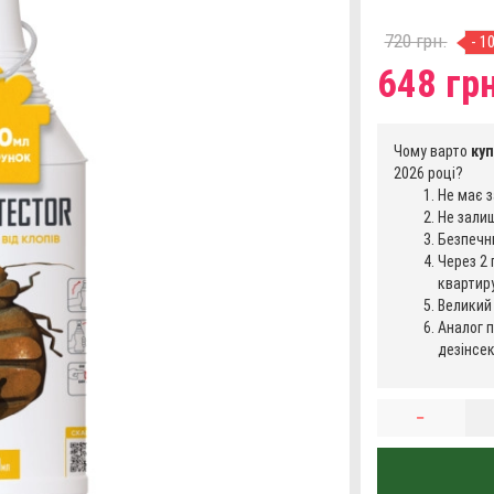
720 грн.
- 1
648 грн
Чому варто
куп
2026 році?
Не має з
Не зали
Безпечни
Через 2 
квартир
Великий 
Аналог п
дезінсек