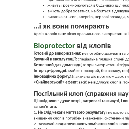
живуть і розмножуються в будь-яких щілинах
вміють добре ховатися, не бояться відлякув
викликають сип, алергію, нервові розлади, 
…і як вони помирають
Армія клопів гине після правильного використання ін
Bioprotector
від клопів
Готовий до використання:
не потрібно дозувати та р
Зручний в експлуатації:
спеціальна пляшка-спрей до
Безпечний для домочадців:
при використанні згід
Інтер’єр-френдлі:
майже прозорий, без запаху, не 
Інноваційна формула:
активно діє протягом двох ти
«Снайперський» ефект:
засіб не відлякує клопів, т
Постільний клоп (справжня нау
Ці шкідники – дуже хитрі, витривалі та живучі, і
запам’ятати:
1.
Не слід чекати миттєвого результату
і не варто в
знищення клопів потрібен виважений, системний під
2.
Зазвичай
люди починають помічати клопів, коли 