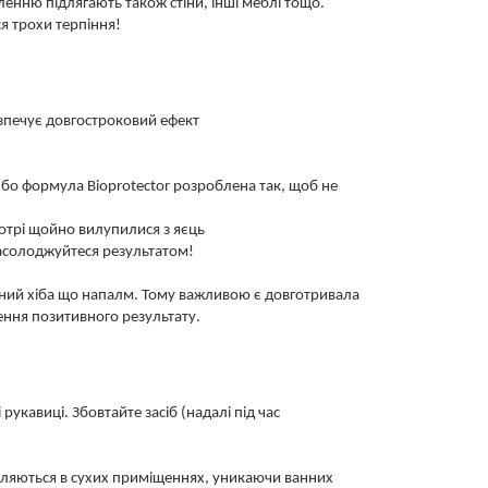
енню підлягають також стіни, інші меблі тощо.
я трохи терпіння!
езпечує довгостроковий ефект
бо формула Bioprotector розроблена так, щоб не
отрі щойно вилупилися з яєць
насолоджуйтеся результатом!
ктивний хіба що напалм. Тому важливою є довготривала
ення позитивного результату.
укавиці. Збовтайте засіб (надалі під час
селяються в сухих приміщеннях, уникаючи ванних