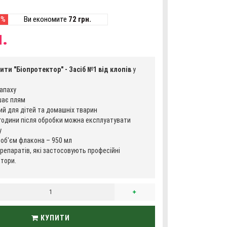
0%
Ви економите
72 грн.
.
ити "Біопротектор" - Засіб №1 від клопів
у
апаху
шає плям
й для дітей та домашніх тварин
години після обробки можна експлуатувати
у
об'єм флакона – 950 мл
репаратів, які застосовують професійні
тори.
КУПИТИ