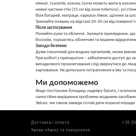
кімнат, туалетів, кухонь (хоча можуть жити в кухон
нижні частини стін (15 см від зони плінтусу), усі стін
біля батарей, матраци, каркаси ліжок, щілини за ш
Тримайте пляшку на відстані 20-30 см від поверхні
Після застосування
Помийте руки та обличчя. Залиште приміщення, що 
босоніж, торкаєтесь обличчям та іншими відкритим
Заходи безпеки
Дуже токсичний для водних організмів, може викли
При роботі з препаратом – забезпечити доступ до сві
випадкового проковтування слід звернутися до лікар
харчування. Не допускати потрапляння в їжу та посу
Ми допоможемо
Якщо постільних блощиць надміру багато, і оселили
самостійне вирішення проблеми жодними засобами в
Звісно, ми також завжди готові дати корисні поради
Доставка і оплата
+38 (0
Умови обміну та повернення