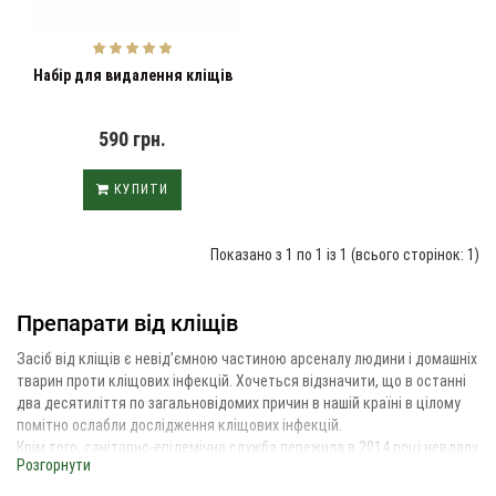
Набір для видалення кліщів
590 грн.
КУПИТИ
Показано з 1 по 1 із 1 (всього сторінок: 1)
Препарати від кліщів
Засіб від кліщів є невід’ємною частиною арсеналу людини і домашніх
тварин проти кліщових інфекцій. Хочеться відзначити, що в останні
два десятиліття по загальновідомих причин в нашій країні в цілому
помітно ослабли дослідження кліщових інфекцій.
Крім того, санітарно-епідемічна служба пережила в 2014 році невдалу
Розгорнути
структурно-функціональну реорганізацію, а 2017 році і більш того –
ліквідацію. Ці процеси призвели до значної втрати, переорієнтації і